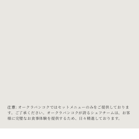
「海」鉄板焼き
8コース体験
4,900バーツ～/人
メニューを見る
「川」鉄板焼
9コース体験
4,900バーツ～/人
メニューを見る
注意
: オークラバンコクではセットメニューのみをご提供しておりま
す。ご了承ください。オークラバンコクが誇るシェフチームは、お客
様に完璧なお食事体験を提供するため、日々精進しております。 